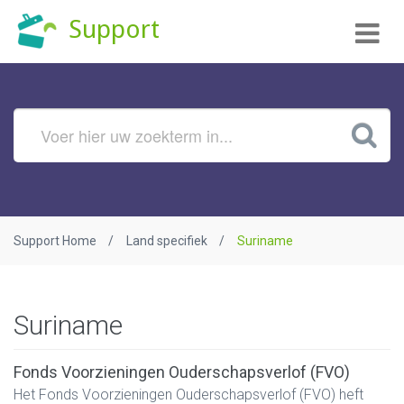
Tog
Support
nav
Support Home
Land specifiek
Suriname
Suriname
Fonds Voorzieningen Ouderschapsverlof (FVO)
Het Fonds Voorzieningen Ouderschapsverlof (FVO) heft