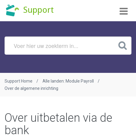
Tog
Support
nav
Support Home
Alle landen: Module Payroll
Over de algemene inrichting
Over uitbetalen via de
bank