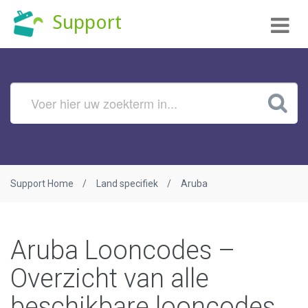
Tog
Support
nav
Support Home
Land specifiek
Aruba
Aruba Looncodes –
Overzicht van alle
beschikbare looncodes