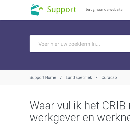
Support
terug naar de website
Support Home
Land specifiek
Curacao
Waar vul ik het CRI
werkgever en werkn