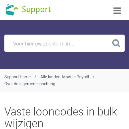
Tog
Support
nav
Support Home
Alle landen: Module Payroll
Over de algemene inrichting
Vaste looncodes in bulk
wijzigen