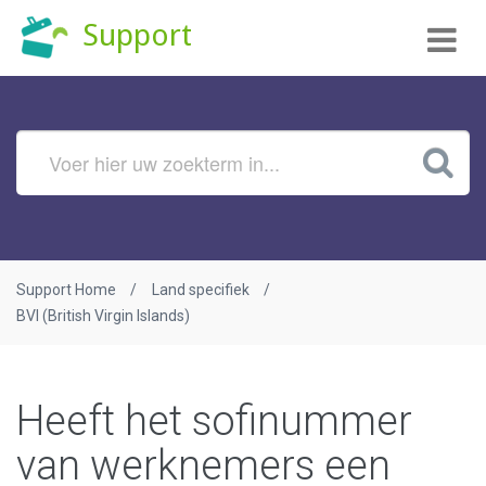
Tog
Support
nav
Support Home
Land specifiek
BVI (British Virgin Islands)
Heeft het sofinummer
van werknemers een