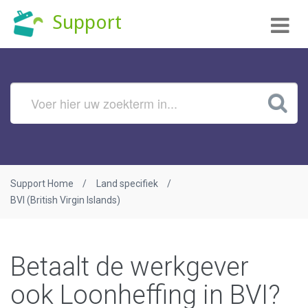
Tog
Support
nav
Support Home
Land specifiek
BVI (British Virgin Islands)
Betaalt de werkgever
ook Loonheffing in BVI?