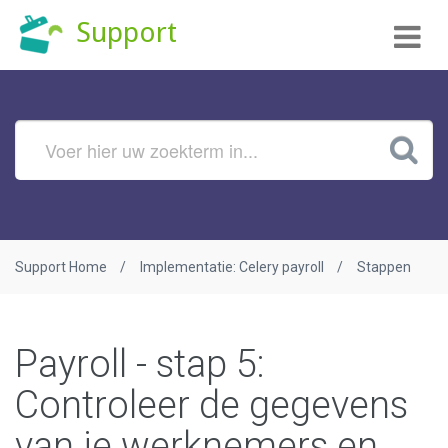
Tog
Support
nav
Support Home
Implementatie: Celery payroll
Stappen
Payroll - stap 5:
Controleer de gegevens
van je werknemers en