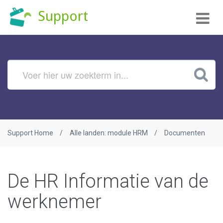
Tog
Support
nav
Support Home
Alle landen: module HRM
Documenten
De HR Informatie van de
werknemer