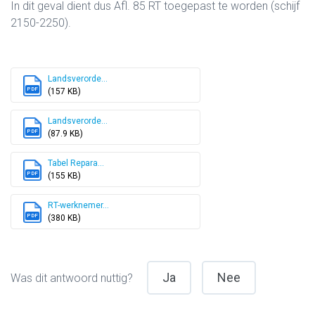
In dit geval dient dus Afl. 85 RT toegepast te worden (schijf
2150-2250).
Landsverorde...
PDF
(157 KB)
Landsverorde...
PDF
(87.9 KB)
Tabel Repara...
PDF
(155 KB)
RT-werknemer...
PDF
(380 KB)
Ja
Nee
Was dit antwoord nuttig?