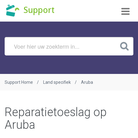
Tog
Support
nav
Support Home
Land specifiek
Aruba
Reparatietoeslag op
Aruba