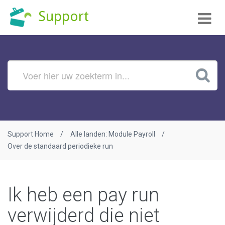
Tog
Support
nav
Support Home
Alle landen: Module Payroll
Over de standaard periodieke run
Ik heb een pay run
verwijderd die niet