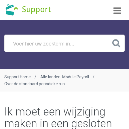
Tog
Support
nav
Support Home
Alle landen: Module Payroll
Over de standaard periodieke run
Ik moet een wijziging
maken in een gesloten