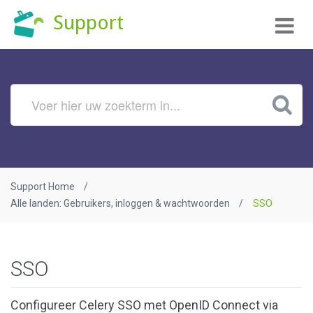
Tog
Support
nav
Support Home
Alle landen: Gebruikers, inloggen & wachtwoorden
SSO
SSO
Configureer Celery SSO met OpenID Connect via