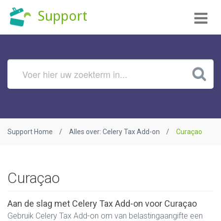
Tog
Support
nav
Support Home
Alles over: Celery Tax Add-on
Curaçao
Curaçao
Aan de slag met Celery Tax Add-on voor Curaçao
Gebruik Celery Tax Add-on om van belastingaangifte een