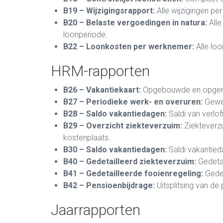
B19 – Wijzigingsrapport:
Alle wijzigingen pe
B20 – Belaste vergoedingen in natura:
Alle
loonperiode.
B22 – Loonkosten per werknemer:
Alle lo
HRM-rapporten
B26 – Vakantiekaart:
Opgebouwde en opgen
B27 – Periodieke werk- en overuren:
Gewer
B28 – Saldo vakantiedagen:
Saldi van verlof
B29 – Overzicht ziekteverzuim:
Ziekteverzu
kostenplaats.
B30 – Saldo vakantiedagen:
Saldi vakantied
B40 – Gedetailleerd ziekteverzuim:
Gedetai
B41 – Gedetailleerde fooienregeling:
Gedet
B42 – Pensioenbijdrage:
Uitsplitsing van de
Jaarrapporten