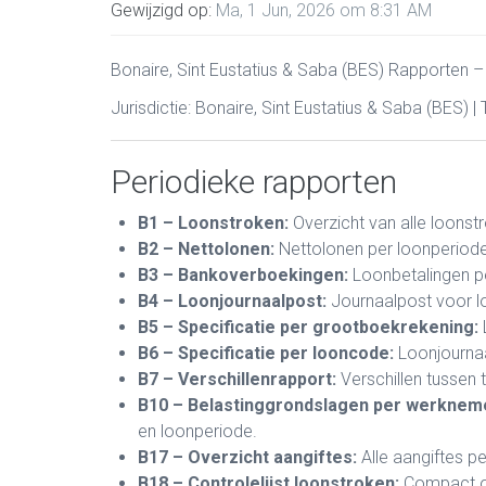
Gewijzigd op:
Ma, 1 Jun, 2026 om 8:31 AM
Bonaire, Sint Eustatius & Saba (BES) Rapporten –
Jurisdictie: Bonaire, Sint Eustatius & Saba (BES) |
Periodieke rapporten
B1 – Loonstroken:
Overzicht van alle loonst
B2 – Nettolonen:
Nettolonen per loonperiode
B3 – Bankoverboekingen:
Loonbetalingen pe
B4 – Loonjournaalpost:
Journaalpost voor lo
B5 – Specificatie per grootboekrekening:
B6 – Specificatie per looncode:
Loonjournaa
B7 – Verschillenrapport:
Verschillen tussen
B10 – Belastinggrondslagen per werknem
en loonperiode.
B17 – Overzicht aangiftes:
Alle aangiftes p
B18 – Controlelijst loonstroken:
Compact ov