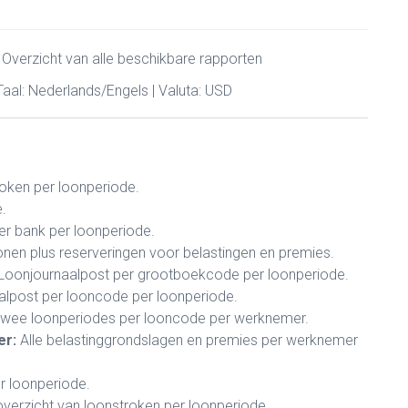
 Overzicht van alle beschikbare rapporten
 Taal: Nederlands/Engels | Valuta: USD
roken per loonperiode.
.
r bank per loonperiode.
nen plus reserveringen voor belastingen en premies.
Loonjournaalpost per grootboekcode per loonperiode.
lpost per looncode per loonperiode.
 twee loonperiodes per looncode per werknemer.
er:
Alle belastinggrondslagen en premies per werknemer
er loonperiode.
erzicht van loonstroken per loonperiode.