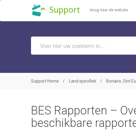
Support
terug naar de website
Support Home
Land specifiek
Bonaire, Sint E
BES Rapporten – Over
beschikbare rapport