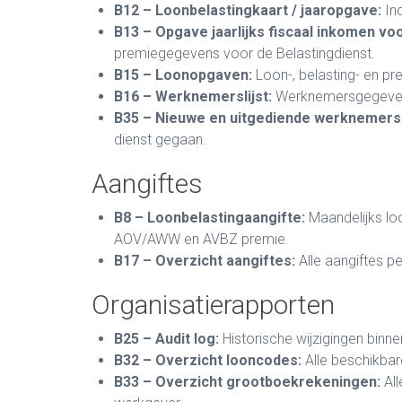
B12 – Loonbelastingkaart / jaaropgave:
Ind
B13 – Opgave jaarlijks fiscaal inkomen voo
premiegegevens voor de Belastingdienst.
B15 – Loonopgaven:
Loon-, belasting- en pr
B16 – Werknemerslijst:
Werknemersgegeve
B35 – Nieuwe en uitgediende werknemers
dienst gegaan.
Aangiftes
B8 – Loonbelastingaangifte:
Maandelijks loo
AOV/AWW en AVBZ premie.
B17 – Overzicht aangiftes:
Alle aangiftes p
Organisatierapporten
B25 – Audit log:
Historische wijzigingen binn
B32 – Overzicht looncodes:
Alle beschikba
B33 – Overzicht grootboekrekeningen:
All