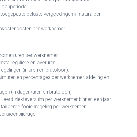
r loonperiode.
 toegepaste belaste vergoedingen in natura per
onkostenposten per werknemer.
omen uren per werknemer.
kte reguliere en overuren.
regelingen (in uren en brutoloon).
imuren en percentages per werknemer, afdeling en
agen (in dagen/uren en brutoloon).
lleerd ziekteverzuim per werknemer binnen een jaar.
ailleerde fooienregeling per werknemer.
 pensioenbijdrage.