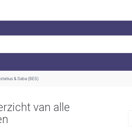
ustatius & Saba (BES)
zicht van alle
en