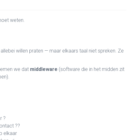
 moet weten.
allebei willen praten — maar elkaars taal niet spreken. Ze
noemen we dat
middleware
(software die in het midden zit
pen).
r ?
ontact ??
p elkaar