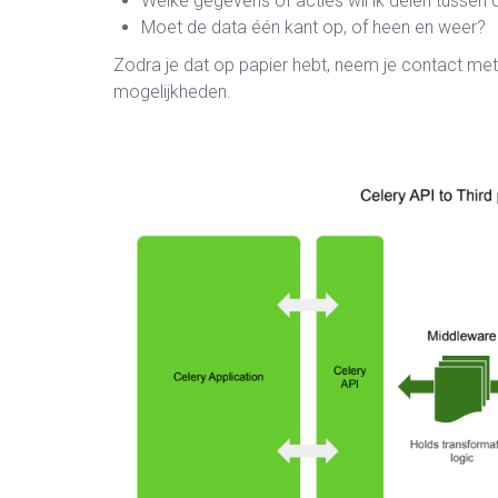
Welke gegevens of acties wil ik delen tusse
Moet de data één kant op, of heen en weer?
Zodra je dat op papier hebt, neem je contact me
mogelijkheden.