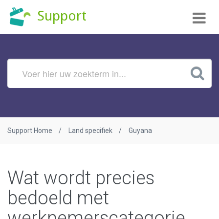
Tog
Support
nav
Support Home
Land specifiek
Guyana
Wat wordt precies
bedoeld met
werknemerscategorie