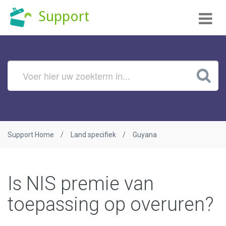
Tog
Support
nav
Support Home
Land specifiek
Guyana
Is NIS premie van
toepassing op overuren?