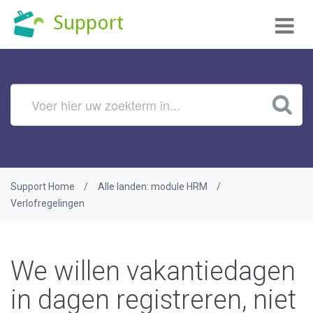
Tog
Support
nav
Support Home
Alle landen: module HRM
Verlofregelingen
We willen vakantiedagen
in dagen registreren, niet