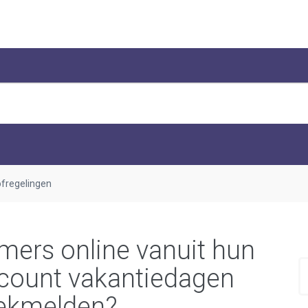
ofregelingen
ers online vanuit hun
count vakantiedagen
iekmelden?