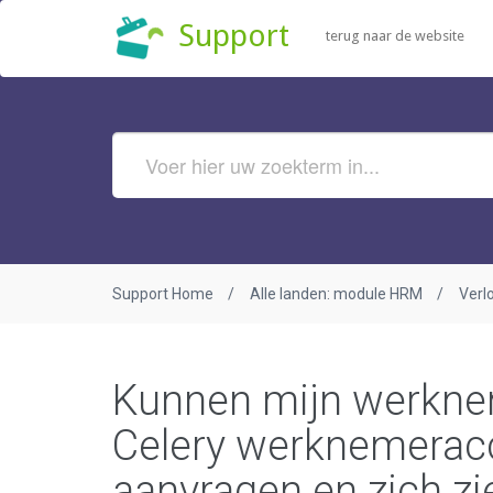
Support
terug naar de website
Support Home
Alle landen: module HRM
Verl
Kunnen mijn werknem
Celery werknemerac
aanvragen en zich z